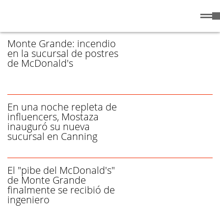
Domingo
9 de
/ MCDONALD'S - PÁGINA 1
Agosto
de 2026
Monte Grande: incendio
en la sucursal de postres
de McDonald's
En una noche repleta de
influencers, Mostaza
inauguró su nueva
sucursal en Canning
El "pibe del McDonald's"
de Monte Grande
finalmente se recibió de
ingeniero