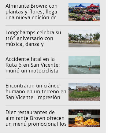
Almirante Brown: con
plantas y flores, llega
una nueva edición de
Expo Vivero
Longchamps celebra su
116° aniversario con
música, danza y
actividades para toda la
familia
Accidente fatal en la
Ruta 6 en San Vicente:
murió un motociclista
Encontraron un cráneo
humano en un terreno en
San Vicente: impresión
en un barrio
Diez restaurantes de
almirante Brown ofrecen
un menú promocional los
miércoles: cuáles son y
qué precios tienen