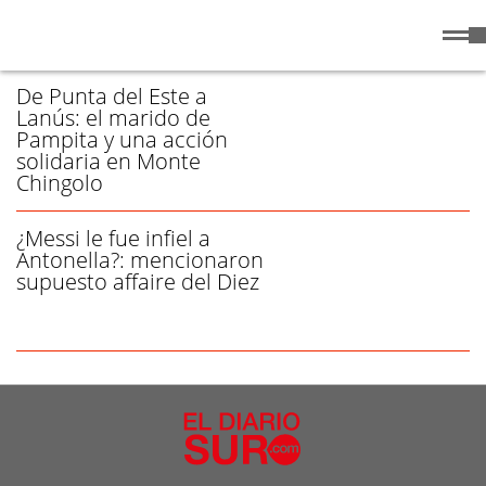
Viernes
7 de
/ PAMPITA - PÁGINA 1
Agosto
de 2026
De Punta del Este a
Lanús: el marido de
Pampita y una acción
solidaria en Monte
Chingolo
¿Messi le fue infiel a
Antonella?: mencionaron
supuesto affaire del Diez