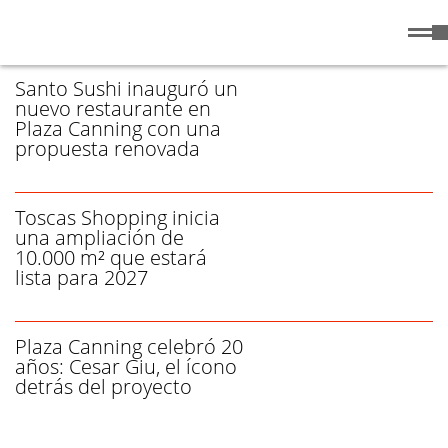
Sábado
8 de
/ PLAZA CANNING - PÁGINA 1
Agosto
de 2026
Santo Sushi inauguró un
nuevo restaurante en
Plaza Canning con una
propuesta renovada
Toscas Shopping inicia
una ampliación de
10.000 m² que estará
lista para 2027
Plaza Canning celebró 20
años: Cesar Giu, el ícono
detrás del proyecto