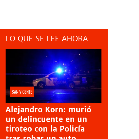
LO QUE SE LEE AHORA
SAN VICENTE
Alejandro Korn: murió
un delincuente en un
tiroteo con la Policía
tras robar un auto