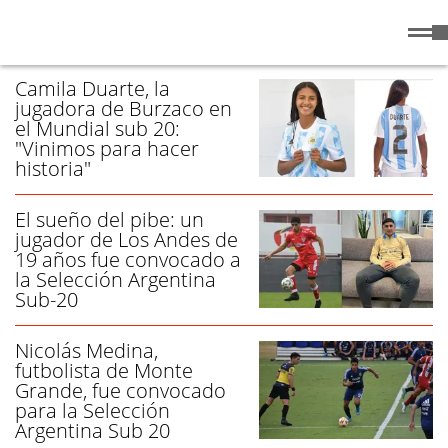
Domingo
9 de
/ SELECCIÓN SUB 20 - PÁGINA 1
Agosto
de 2026
Camila Duarte, la
jugadora de Burzaco en
el Mundial sub 20:
"Vinimos para hacer
historia"
El sueño del pibe: un
jugador de Los Andes de
19 años fue convocado a
la Selección Argentina
Sub-20
Nicolás Medina,
futbolista de Monte
Grande, fue convocado
para la Selección
Argentina Sub 20