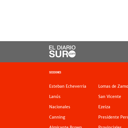
SECCIONES
Esteban Echeverria
Lomas de Zamo
Lanús
San Vicente
Nacionales
Ezeiza
Canning
Presidente Per
Almirante Brown
Provinciales