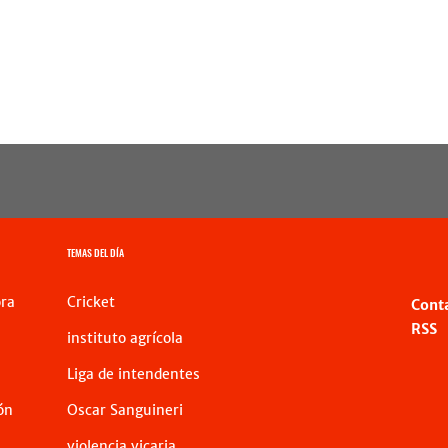
TEMAS DEL DÍA
ra
Cricket
Cont
RSS
instituto agrícola
Liga de intendentes
ón
Oscar Sanguineri
violencia vicaria