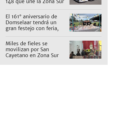
148 que une la Zona Sur
con Capital: cuáles son
los recorridos
El 161° aniversario de
Domselaar tendrá un
gran festejo con feria,
shows, recorridos y
propuestas para niños
Miles de fieles se
movilizan por San
Cayetano en Zona Sur