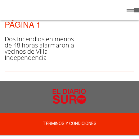
Domingo
9 de
/ VILLA INDEPENDENCIA -
Agosto
de 2026
PÁGINA 1
Dos incendios en menos
de 48 horas alarmaron a
vecinos de Villa
Independencia
TÉRMINOS Y CONDICIONES