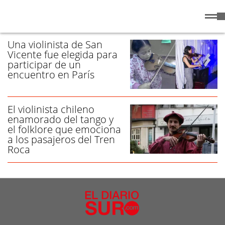
Sábado
8 de
/ VIOLINISTA - PÁGINA 1
Agosto
de 2026
Una violinista de San
Vicente fue elegida para
participar de un
encuentro en París
El violinista chileno
enamorado del tango y
el folklore que emociona
a los pasajeros del Tren
Roca