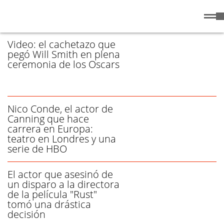
Domingo
9 de
/ ACTOR - PÁGINA 2
Agosto
de 2026
Video: el cachetazo que
pegó Will Smith en plena
ceremonia de los Oscars
Nico Conde, el actor de
Canning que hace
carrera en Europa:
teatro en Londres y una
serie de HBO
El actor que asesinó de
un disparo a la directora
de la película "Rust"
tomó una drástica
decisión