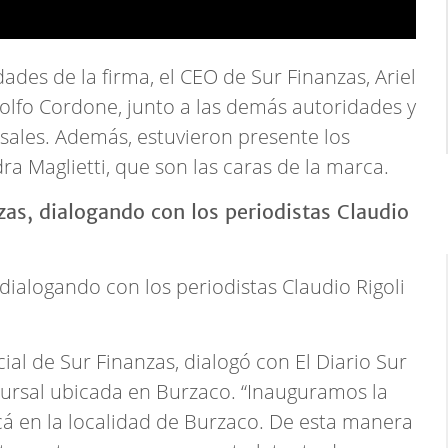
ades de la firma, el CEO de Sur Finanzas, Ariel
dolfo Cordone, junto a las demás autoridades y
sales. Además, estuvieron presente los
dra Maglietti, que son las caras de la marca.
 dialogando con los periodistas Claudio Rigoli
ial de Sur Finanzas, dialogó con El Diario Sur
ucursal ubicada en Burzaco. “Inauguramos la
cá en la localidad de Burzaco. De esta manera