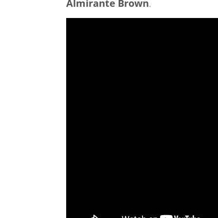
Almirante Brown
.