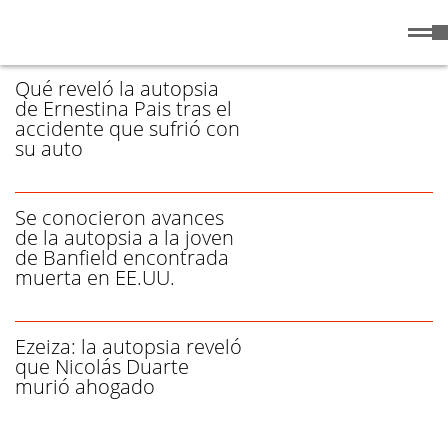
Viernes
7 de
/ AUTOPSIA - PÁGINA 1
Agosto
de 2026
Qué reveló la autopsia
de Ernestina Pais tras el
accidente que sufrió con
su auto
Se conocieron avances
de la autopsia a la joven
de Banfield encontrada
muerta en EE.UU.
Ezeiza: la autopsia reveló
que Nicolás Duarte
murió ahogado