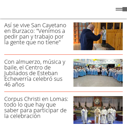
Sábado
8 de
/ CELEBRACIÓN - PÁGINA 1
Agosto
de 2026
Así se vive San Cayetano
en Burzaco: "Venimos a
pedir pan y trabajo por
la gente que no tiene"
Con almuerzo, música y
baile, el Centro de
Jubilados de Esteban
Echeverría celebró sus
46 años
Corpus Christi en Lomas:
todo lo que hay que
saber para participar de
la celebración