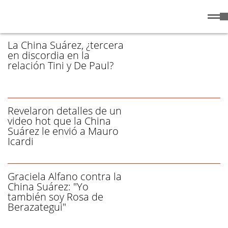
Sábado
8 de
/ CHINA SUÁREZ - PÁGINA 1
Agosto
de 2026
La China Suárez, ¿tercera
en discordia en la
relación Tini y De Paul?
Revelaron detalles de un
video hot que la China
Suárez le envió a Mauro
Icardi
Graciela Alfano contra la
China Suárez: "Yo
también soy Rosa de
Berazategui"