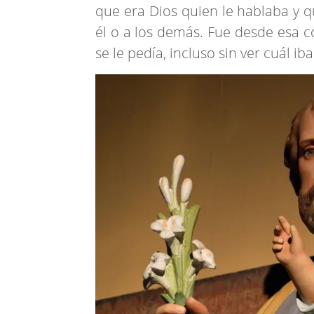
que era Dios quien le hablaba y q
él o a los demás. Fue desde esa c
se le pedía, incluso sin ver cuál iba