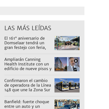
LAS MÁS LEÍDAS
El 161° aniversario de
Domselaar tendrá un
gran festejo con feria,
shows, recorridos y
propuestas para niños
Ampliarán Canning
Health Institute con un
edificio de nueve pisos y
una inversión de US$25
millones
Confirmaron el cambio
de operadora de la Línea
148 que une la Zona Sur
con Capital: cuáles son
los recorridos
Banfield: fuerte choque
entre un auto y un