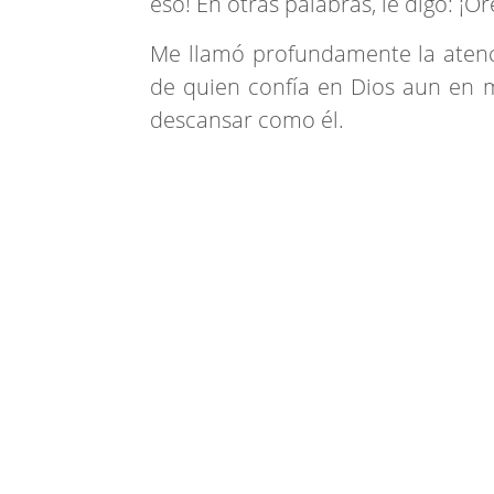
eso! En otras palabras, le digo: ¡O
Me llamó profundamente la atenc
de quien confía en Dios aun en 
descansar como él.