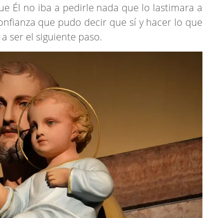
ue Él no iba a pedirle nada que lo lastimara a
onfianza que pudo decir que sí y hacer lo que
 a ser el siguiente paso.