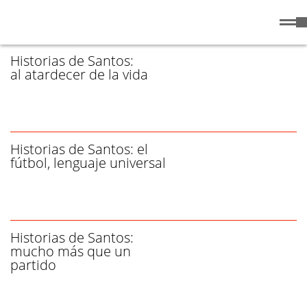
Miércoles
5 de
/ CLARA MILANO - PÁGINA 1
Agosto
de 2026
Historias de Santos:
al atardecer de la vida
Historias de Santos: el
fútbol, lenguaje universal
Historias de Santos:
mucho más que un
partido