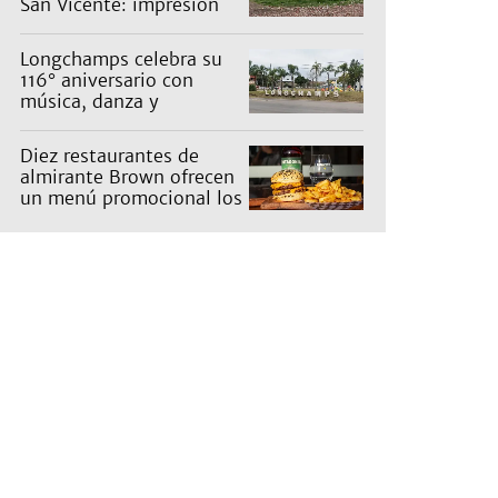
San Vicente: impresión
en un barrio
Longchamps celebra su
116° aniversario con
música, danza y
actividades para toda la
familia
Diez restaurantes de
almirante Brown ofrecen
un menú promocional los
miércoles: cuáles son y
qué precios tienen