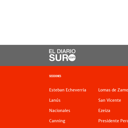
SECCIONES
Esteban Echeverria
Lomas de Zamo
Lanús
San Vicente
Nacionales
Ezeiza
Canning
Presidente Per