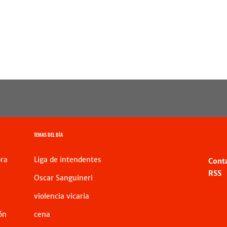
TEMAS DEL DÍA
ra
Liga de intendentes
Cont
RSS
Oscar Sanguineri
violencia vicaria
ón
cena