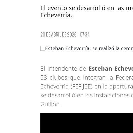
El evento se desarrolló en las i
Echeverría.
20 DE ABRIL DE 2026 - 07:34
El intendente de
Esteban Echeve
53 clubes que integran la Federa
Echeverría (FEFIJEE) en la apertur
se desarrolló en las instalacione
Guillón.