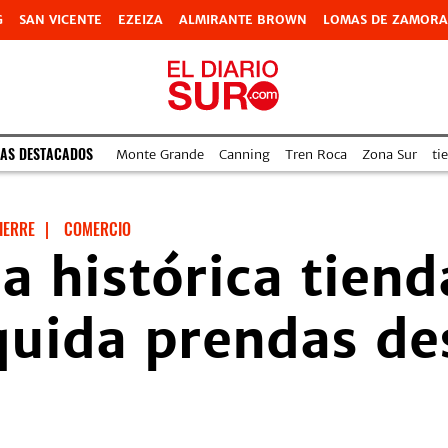
G
SAN VICENTE
EZEIZA
ALMIRANTE BROWN
LOMAS DE ZAMORA
AS DESTACADOS
Monte Grande
Canning
Tren Roca
Zona Sur
ti
IERRE
|
COMERCIO
 histórica tien
quida prendas de