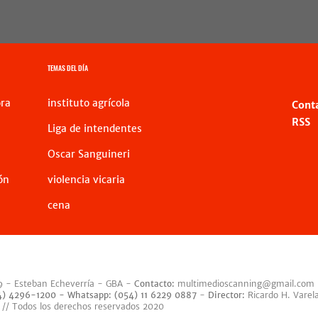
TEMAS DEL DÍA
ra
instituto agrícola
Cont
RSS
Liga de intendentes
Oscar Sanguineri
ón
violencia vicaria
cena
9 - Esteban Echeverría - GBA -
Contacto:
multimedioscanning@gmail.com
54) 4296-1200 -
Whatsapp: (054) 11 6229 0887
-
Director:
Ricardo H. Varel
 // Todos los derechos reservados 2020