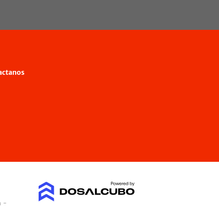
actanos
a -