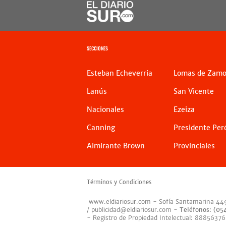
SECCIONES
Esteban Echeverria
Lomas de Zamo
Lanús
San Vicente
Nacionales
Ezeiza
Canning
Presidente Per
Almirante Brown
Provinciales
Términos y Condiciones
www.eldiariosur.com
- Sofía Santamarina 44
/
publicidad@eldiariosur.com
-
Teléfonos: (0
- Registro de Propiedad Intelectual: 88856376