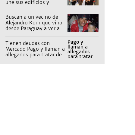
une sus edificios y
reorganiza la atención
Buscan a un vecino de
Alejandro Korn que vino
desde Paraguay a ver a
sus hijos
Tienen deudas con
Mercado Pago y llaman a
allegados para tratar de
cobrarles: "Da
vergüenza"