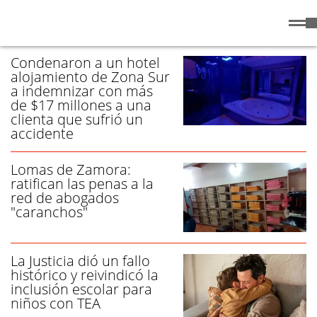
Sábado
8 de
/ FALLO - PÁGINA 1
Agosto
de 2026
Condenaron a un hotel
alojamiento de Zona Sur
a indemnizar con más
de $17 millones a una
clienta que sufrió un
accidente
Lomas de Zamora:
ratifican las penas a la
red de abogados
"caranchos"
La Justicia dió un fallo
histórico y reivindicó la
inclusión escolar para
niños con TEA