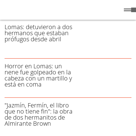
Viernes
7 de
/ HERMANOS - PÁGINA 1
Agosto
de 2026
Lomas: detuvieron a dos
hermanos que estaban
prófugos desde abril
Horror en Lomas: un
nene fue golpeado en la
cabeza con un martillo y
está en coma
"Jazmín, Fermín, el libro
que no tiene fin": la obra
de dos hermanitos de
Almirante Brown