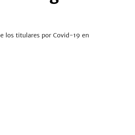
e los titulares por Covid-19 en
onardo Díaz, atajando penales en Villa Oculta.