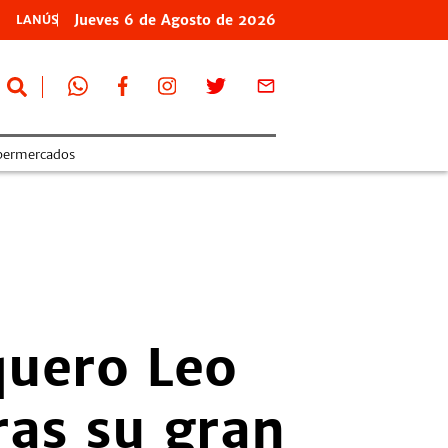
Jueves
6 de
Agosto
de 2026
LANÚS
permercados
rquero Leo
ras su gran