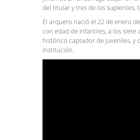
del titular y tres de los suplentes
El arquero nació el 22 de enero d
con edad de Infantiles, a los siete
histórico captador de juveniles, 
institución.