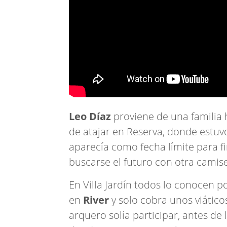
Leo Díaz
proviene de una familia 
de atajar en Reserva, donde estuvo
aparecía como fecha límite para f
buscarse el futuro con otra camise
En Villa Jardín todos lo conocen p
en
River
y solo cobra unos viáticos
arquero solía participar, antes de