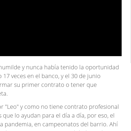
humilde y nunca había tenido la oportunidad
 17 veces en el banco, y el 30 de junio
irmar su primer contrato o tener que
ta.
or "Leo" y como no tiene contrato profesional
 que lo ayudan para el día a día, por eso, el
 la pandemia, en campeonatos del barrio. Ahí