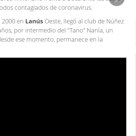
, todos contagiados de coronavirus.
e 2000 en
Lanús
Oeste, llegó al club de Núñez
 años, por intermedio del "Tano" Nanía, un
y desde ese momento, permanece en la