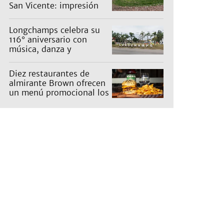
San Vicente: impresión
en un barrio
Longchamps celebra su
116° aniversario con
música, danza y
actividades para toda la
familia
Diez restaurantes de
almirante Brown ofrecen
un menú promocional los
miércoles: cuáles son y
qué precios tienen