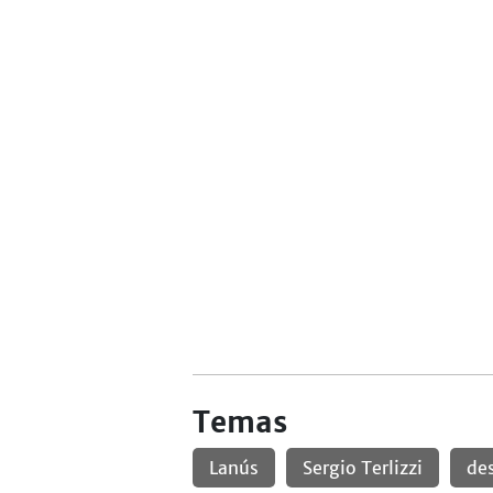
Temas
Lanús
Sergio Terlizzi
de