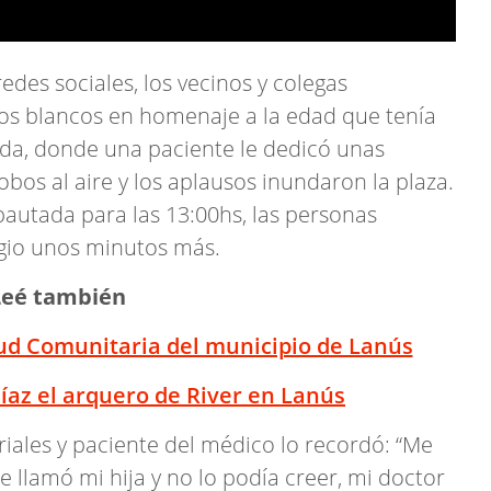
edes sociales, los vecinos y colegas
bos blancos en homenaje a la edad que tenía
nda, donde una paciente le dedicó unas
obos al aire y los aplausos inundaron la plaza.
pautada para las 13:00hs, las personas
rgio unos minutos más.
Leé también
alud Comunitaria del municipio de Lanús
Díaz el arquero de River en Lanús
triales y paciente del médico lo recordó: “Me
llamó mi hija y no lo podía creer, mi doctor