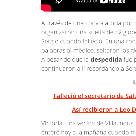
A través de una convocatoria por r
organizaron una suelta de 52 glo
Sergio cuando falleció. En una ro
palabras al médico, soltaron los gl
A pesar de que la
despedida
fue 
continuaron allí recordando a Se
Falleció el secretario de S
Así recibieron a Leo 
Victoria, una vecina de Villa Indus
enteré hoy a la mañana cuando me 