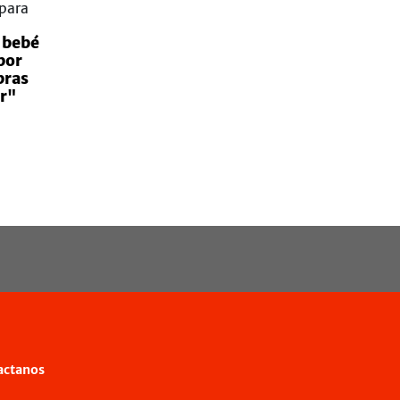
 bebé
por
bras
r"
actanos