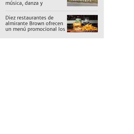
música, danza y
actividades para toda la
familia
Diez restaurantes de
almirante Brown ofrecen
un menú promocional los
miércoles: cuáles son y
qué precios tienen