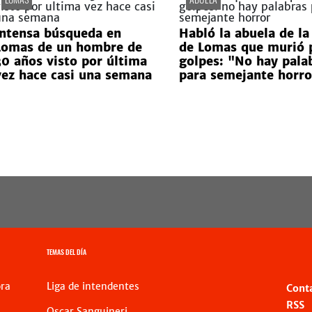
Intensa búsqueda en
Habló la abuela de la
Lomas de un hombre de
de Lomas que murió 
30 años visto por última
golpes: "No hay pala
vez hace casi una semana
para semejante horro
TEMAS DEL DÍA
ra
Liga de intendentes
Cont
RSS
Oscar Sanguineri