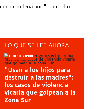
do una condena por "homicidio
LO QUE SE LEE AHORA
LOMAS DE ZAMORA
"Usan a los hijos para
destruir a las madres":
los casos de violencia
vicaria que golpean a la
Zona Sur