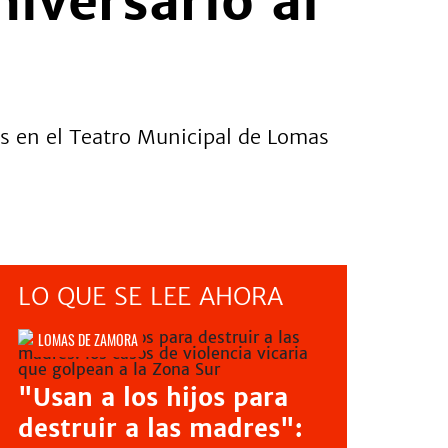
iversario al
es en el Teatro Municipal de Lomas
LO QUE SE LEE AHORA
LOMAS DE ZAMORA
"Usan a los hijos para
destruir a las madres":