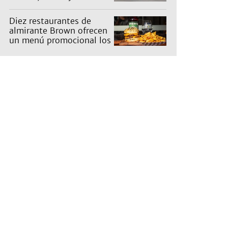
actividades para toda la
familia
Diez restaurantes de
almirante Brown ofrecen
un menú promocional los
miércoles: cuáles son y
qué precios tienen