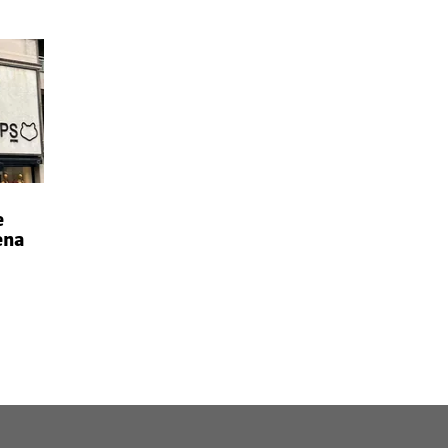
e
ena