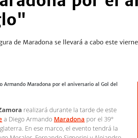
radona por el an
glo"
gura de Maradona se llevará a cabo este viern
Zamora
realizará durante la tarde de este
e
a Diego Armando
Maradona
por el 39°
Inglaterra. En ese marco, el evento tendrá la
ugo Morales, Fernando Signorini y Alejandro