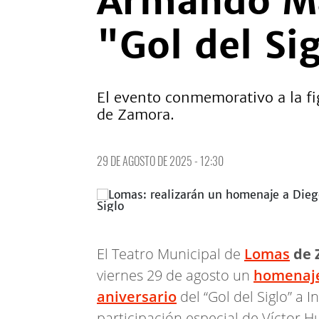
Armando Ma
"Gol del Si
El evento conmemorativo a la fi
de Zamora.
29 DE AGOSTO DE 2025 - 12:30
El Teatro Municipal de
Lomas
de 
viernes 29 de agosto un
homenaj
aniversario
del “Gol del Siglo” a 
participación especial de Víctor H