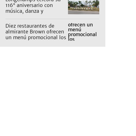
116° aniversario con
música, danza y
actividades para toda la
familia
Diez restaurantes de
almirante Brown ofrecen
un menú promocional los
miércoles: cuáles son y
qué precios tienen