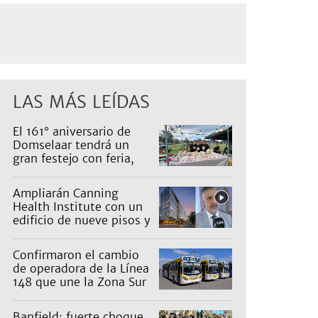
LAS MÁS LEÍDAS
El 161° aniversario de
Domselaar tendrá un
gran festejo con feria,
shows, recorridos y
propuestas para niños
Ampliarán Canning
Health Institute con un
edificio de nueve pisos y
una inversión de US$25
millones
Confirmaron el cambio
de operadora de la Línea
148 que une la Zona Sur
con Capital: cuáles son
los recorridos
Banfield: fuerte choque