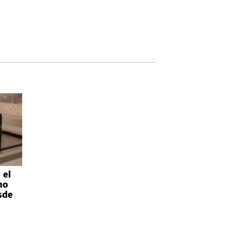
 el
mo
sde