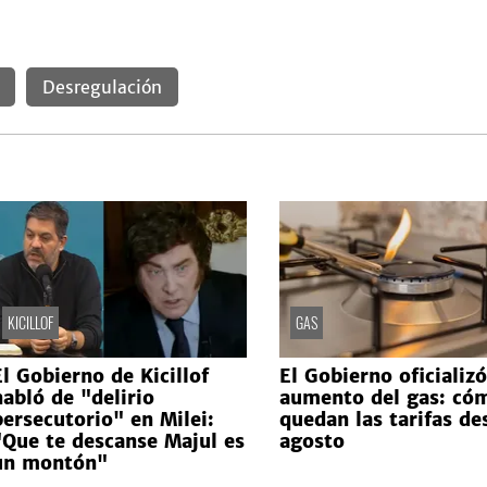
Desregulación
KICILLOF
GAS
El Gobierno de Kicillof
El Gobierno oficializó
habló de "delirio
aumento del gas: có
persecutorio" en Milei:
quedan las tarifas de
"Que te descanse Majul es
agosto
un montón"