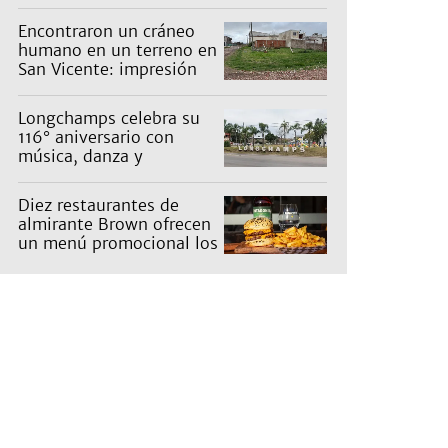
Encontraron un cráneo
humano en un terreno en
San Vicente: impresión
en un barrio
Longchamps celebra su
116° aniversario con
música, danza y
actividades para toda la
familia
Diez restaurantes de
almirante Brown ofrecen
un menú promocional los
miércoles: cuáles son y
qué precios tienen