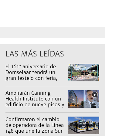
LAS MÁS LEÍDAS
El 161° aniversario de
Domselaar tendrá un
gran festejo con feria,
shows, recorridos y
propuestas para niños
Ampliarán Canning
Health Institute con un
edificio de nueve pisos y
una inversión de US$25
millones
Confirmaron el cambio
de operadora de la Línea
148 que une la Zona Sur