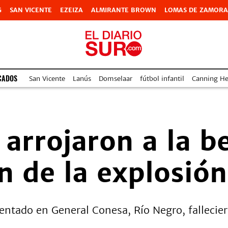
G
SAN VICENTE
EZEIZA
ALMIRANTE BROWN
LOMAS DE ZAMORA
CADOS
San Vicente
Lanús
Domselaar
fútbol infantil
Canning Hea
 arrojaron a la b
on de la explosión
dentado en General Conesa, Río Negro, fallecie