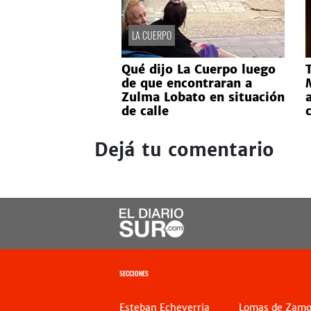
LA CUERPO
Qué dijo La Cuerpo luego
de que encontraran a
Zulma Lobato en situación
de calle
Dejá tu comentario
SECCIONES
Esteban Echeverria
Lomas de Zamo