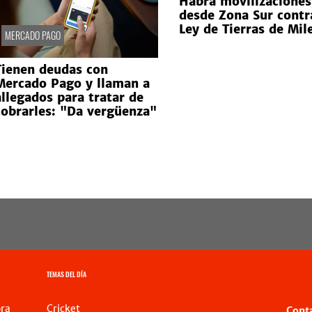
Habrá movilizaciones
desde Zona Sur contr
Ley de Tierras de Mile
MERCADO PAGO
Tienen deudas con
Mercado Pago y llaman a
allegados para tratar de
cobrarles: "Da vergüenza"
TEMAS DEL DÍA
ra
Cricket
Cont