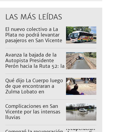
LAS MÁS LEÍDAS
El nuevo colectivo a La
Plata no podrá levantar
pasajeros en San Vicente
para proteger a Platabus
Avanza la bajada de la
Autopista Presidente
Perón hacia la Ruta 52: la
pagan los countries
Qué dijo La Cuerpo luego
de que encontraran a
Zulma Lobato en
situación de calle
Complicaciones en San
Vicente por las intensas
lluvias
Comenzó la recuperación