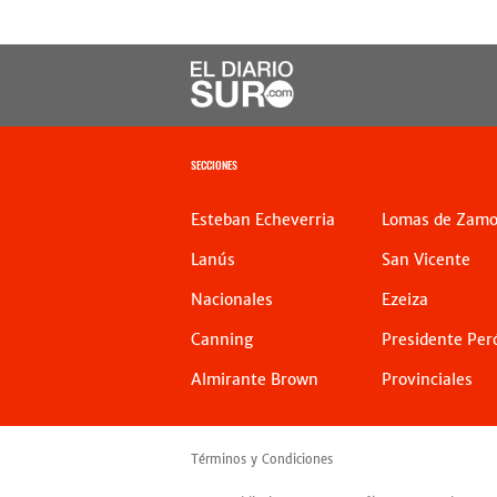
SECCIONES
Esteban Echeverria
Lomas de Zamo
Lanús
San Vicente
Nacionales
Ezeiza
Canning
Presidente Per
Almirante Brown
Provinciales
Términos y Condiciones