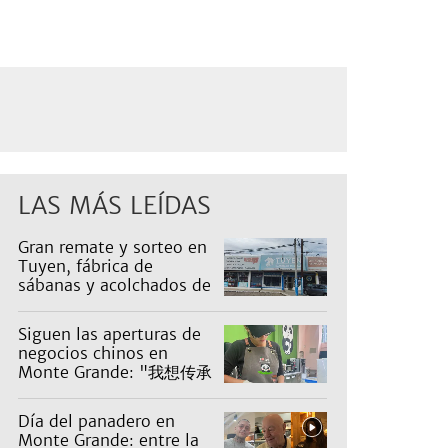
LAS MÁS LEÍDAS
Gran remate y sorteo en
Tuyen, fábrica de
sábanas y acolchados de
Luis Guillón: artículos
desde $1.000
Siguen las aperturas de
negocios chinos en
Monte Grande: "我想传承
五千年的中华文化。"
Día del panadero en
Monte Grande: entre la