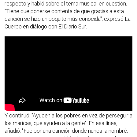
respecto y habló sobre el tema musical en cuestión.
"Tiene que ponerse contenta de que gracias a esta
canción se hizo un poquito más conocida", expresó La
Cuerpo en diálogo con El Diario Sur.
Y continuó: "Ayuden a los pobres en vez de perseguir a
los maricas, que ayuden a la gente". En esa línea,
añadió: "Fue por una canción donde nunca la nombré,