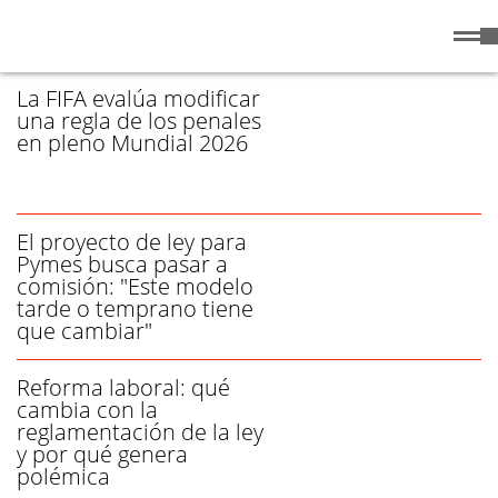
Sábado
8 de
/ REGLAMENTACIÓN - PÁGINA 1
Agosto
de 2026
La FIFA evalúa modificar
una regla de los penales
en pleno Mundial 2026
El proyecto de ley para
Pymes busca pasar a
comisión: "Este modelo
tarde o temprano tiene
que cambiar"
Reforma laboral: qué
cambia con la
reglamentación de la ley
y por qué genera
polémica