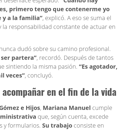
el desenlace esperado.
“Cuando hay
ves, primero tengo que contenerme yo
y a la familia”
, explicó. A eso se suma el
 y la responsabilidad constante de actuar en
y nunca dudó sobre su camino profesional.
 ser partera”
, recordó. Después de tantos
ue sintiendo la misma pasión.
“Es agotador,
il veces”
, concluyó.
 acompañar en el fin de la vida
 Gómez e Hijos
,
Mariana Manuel
cumple
ministrativa
que, según cuenta, excede
 y formularios.
Su trabajo
consiste en