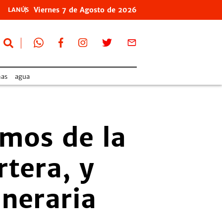
Viernes
7 de
Agosto
de 2026
LANÚS
as
agua
emos de la
rtera, y
uneraria