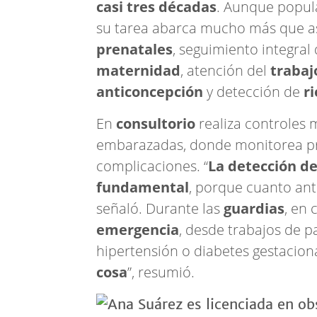
casi tres décadas
. Aunque popula
su tarea abarca mucho más que as
prenatales
, seguimiento integral
maternidad
, atención del
trabaj
anticoncepción
y detección de
r
En
consultorio
realiza controles 
embarazadas, donde monitorea pres
complicaciones. “
La detección de
fundamental
, porque cuanto antes
señaló. Durante las
guardias
, en
emergencia
, desde trabajos de 
hipertensión o diabetes gestaciona
cosa
”, resumió.