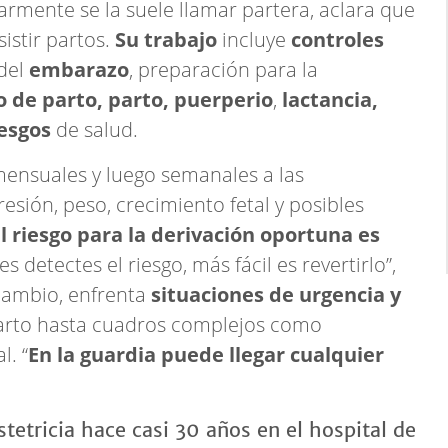
rmente se la suele llamar partera, aclara que
istir partos.
Su trabajo
incluye
controles
 del
embarazo
, preparación para la
o de parto, parto, puerperio
,
lactancia,
iesgos
de salud.
mensuales y luego semanales a las
ión, peso, crecimiento fetal y posibles
l riesgo para la derivación oportuna es
 detectes el riesgo, más fácil es revertirlo”,
 cambio, enfrenta
situaciones de urgencia y
parto hasta cuadros complejos como
l. “
En la guardia
puede llegar cualquier