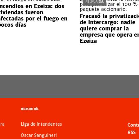
INTERCARGO
Incendios en Ezeiza: dos
viviendas fueron
Fracasó la privatizac
afectadas por el fuego en
de Intercargo: nadie
pocos días
quiere comprar la
empresa que opera e
Ezeiza
TEMAS DEL DÍA
ra
Liga de intendentes
Cont
RSS
Oscar Sanguineri