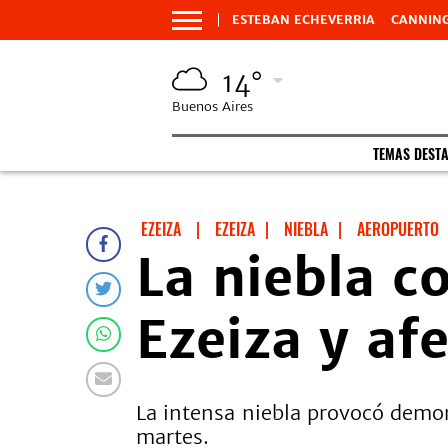
ESTEBAN ECHEVERRIA
CANNIN
14°
Buenos Aires
TEMAS DEST
EZEIZA
|
EZEIZA
|
NIEBLA
|
AEROPUERTO
La niebla c
Ezeiza y af
La intensa niebla provocó demor
martes.