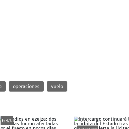
o
operaciones
vuelo
EZEIZA