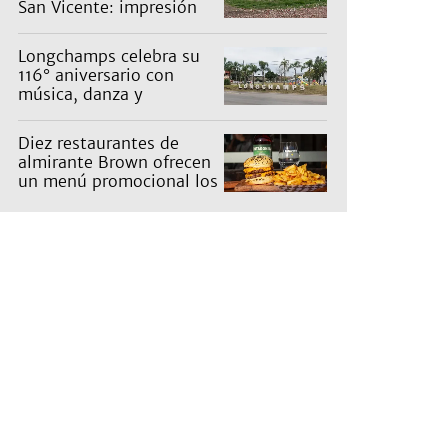
San Vicente: impresión
en un barrio
Longchamps celebra su
116° aniversario con
música, danza y
actividades para toda la
familia
Diez restaurantes de
almirante Brown ofrecen
un menú promocional los
miércoles: cuáles son y
qué precios tienen