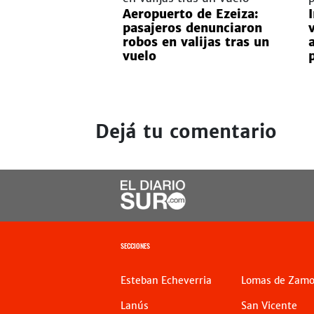
Aeropuerto de Ezeiza:
pasajeros denunciaron
robos en valijas tras un
vuelo
Dejá tu comentario
SECCIONES
Esteban Echeverria
Lomas de Zamo
Lanús
San Vicente