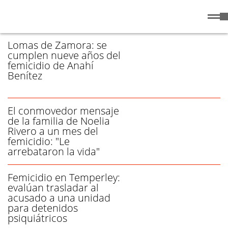
Viernes
7 de
/ FEMICIDIO - PÁGINA 1
Agosto
de 2026
Lomas de Zamora: se
cumplen nueve años del
femicidio de Anahí
Benítez
El conmovedor mensaje
de la familia de Noelia
Rivero a un mes del
femicidio: "Le
arrebataron la vida"
Femicidio en Temperley:
evalúan trasladar al
acusado a una unidad
para detenidos
psiquiátricos