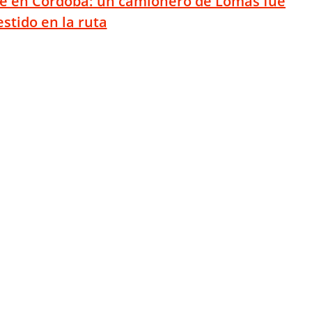
te en Córdoba: un camionero de Lomas fue
stido en la ruta