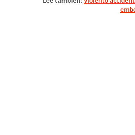
Lee también:
Violento acciden
embe