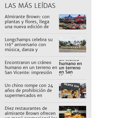
LAS MÁS LEÍDAS
Almirante Brown: con
plantas y flores, llega
una nueva edición de
Expo Vivero
Longchamps celebra su
116° aniversario con
música, danza y
actividades para toda la
familia
Encontraron un cráneo
humano en un terreno en
San Vicente: impresión
en un barrio
Un chino rompe con 24
años de prohibición de
supermercados en
Guernica
Diez restaurantes de
almirante Brown ofrecen