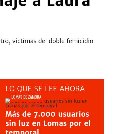
aje a Laura
tro, víctimas del doble femicidio
LO QUE SE LEE AHORA
LOMAS DE ZAMORA
Más de 7.000 usuarios
sin luz en Lomas por el
temporal