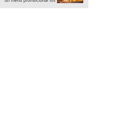
un menú promocional los
miércoles: cuáles son y
qué precios tienen