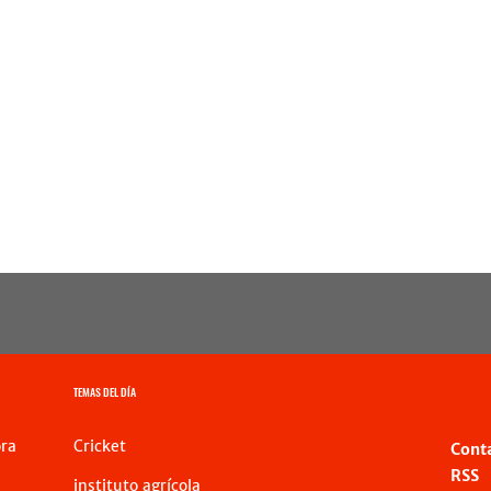
TEMAS DEL DÍA
ra
Cricket
Cont
RSS
instituto agrícola