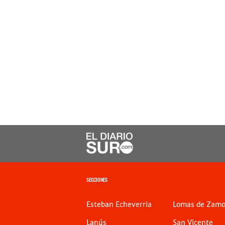
SECCIONES
Esteban Echeverria
Lomas de Zamo
Lanús
San Vicente