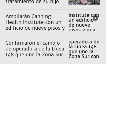
tratamiento de su hijo
con parálisis cerebral y
viajarán a la India
Ampliarán Canning
Health Institute con un
edificio de nueve pisos y
una inversión de US$25
millones
Confirmaron el cambio
de operadora de la Línea
148 que une la Zona Sur
con Capital: cuáles son
los recorridos