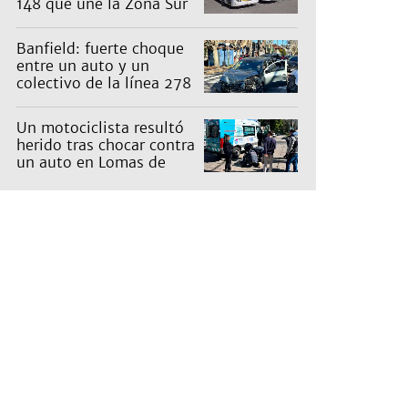
148 que une la Zona Sur
con Capital: cuáles son
los recorridos
Banfield: fuerte choque
entre un auto y un
colectivo de la línea 278
Un motociclista resultó
herido tras chocar contra
un auto en Lomas de
Zamora