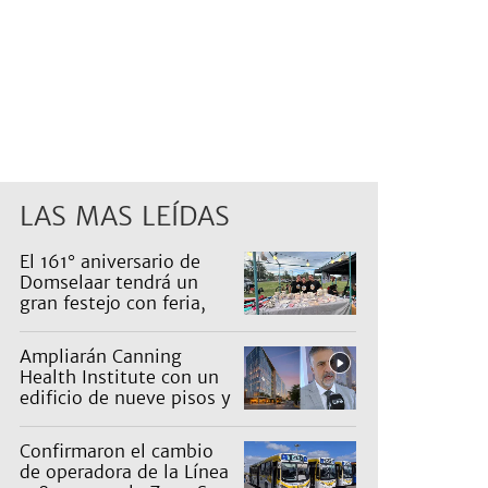
LAS MAS LEÍDAS
El 161° aniversario de
Domselaar tendrá un
gran festejo con feria,
shows, recorridos y
propuestas para niños
Ampliarán Canning
Health Institute con un
edificio de nueve pisos y
una inversión de US$25
millones
Confirmaron el cambio
de operadora de la Línea