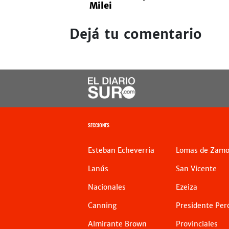
Milei
Dejá tu comentario
SECCIONES
Esteban Echeverria
Lomas de Zamo
Lanús
San Vicente
Nacionales
Ezeiza
Canning
Presidente Per
Almirante Brown
Provinciales