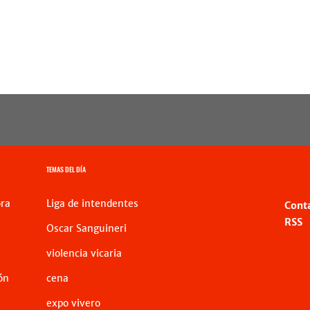
TEMAS DEL DÍA
ra
Liga de intendentes
Cont
RSS
Oscar Sanguineri
violencia vicaria
ón
cena
expo vivero