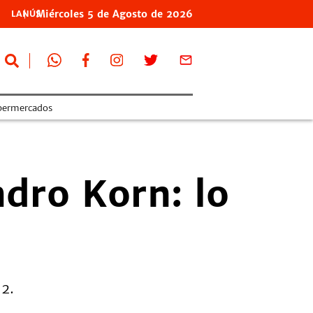
Miércoles
5 de
Agosto
de 2026
LANÚS
permercados
ndro Korn: lo
12.