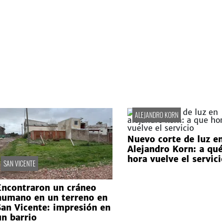
ALEJANDRO KORN
Nuevo corte de luz e
Alejandro Korn: a qu
hora vuelve el servici
SAN VICENTE
Encontraron un cráneo
humano en un terreno en
San Vicente: impresión en
un barrio