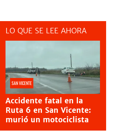
LO QUE SE LEE AHORA
SAN VICENTE
Accidente fatal en la
Ruta 6 en San Vicente:
murió un motociclista