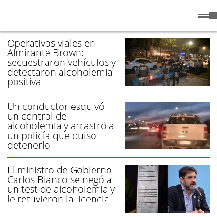
Domingo
9 de
/ ALCOHOLEMIA - PÁGINA 1
Agosto
de 2026
Operativos viales en
Almirante Brown:
secuestraron vehículos y
detectaron alcoholemia
positiva
Un conductor esquivó
un control de
alcoholemia y arrastró a
un policía que quiso
detenerlo
El ministro de Gobierno
Carlos Bianco se negó a
un test de alcoholemia y
le retuvieron la licencia