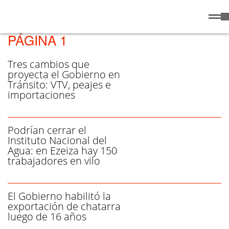
Domingo
9 de
/ FEDERICO STURZENEGGER -
Agosto
de 2026
PÁGINA 1
Tres cambios que
proyecta el Gobierno en
Tránsito: VTV, peajes e
importaciones
Podrían cerrar el
Instituto Nacional del
Agua: en Ezeiza hay 150
trabajadores en vilo
El Gobierno habilitó la
exportación de chatarra
luego de 16 años