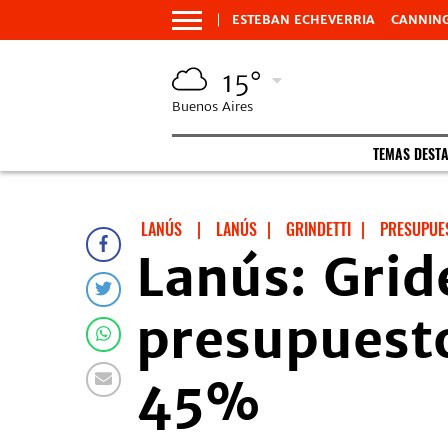
ESTEBAN ECHEVERRIA
CANNIN
15°
Buenos Aires
TEMAS DEST
LANÚS
|
LANÚS
|
GRINDETTI
|
PRESUPUE
Lanús: Grid
presupuesto
45%