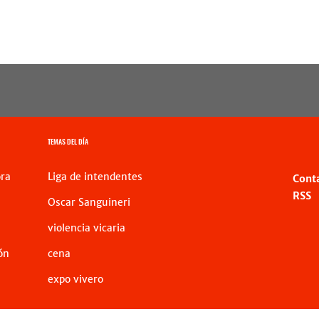
TEMAS DEL DÍA
ra
Liga de intendentes
Cont
RSS
Oscar Sanguineri
violencia vicaria
ón
cena
expo vivero