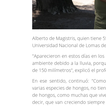
Alberto de Magistris, quien tiene 
Universidad Nacional de Lomas d
"Aparecieron en estos días en los
ambiente debido a la lluvia, po
de 150 milímetros", explicó el prof
En ese sentido, continuó: "Com
varias especies de hongos, no tie
de hongos, como muchas que viven 
decir, que van creciendo siempre 