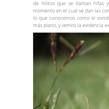
de hilitos que se llaman hifas 
momento en el cual se dan las co
lo que conocemos como el sombr
más plano, y vemos la evidencia ext