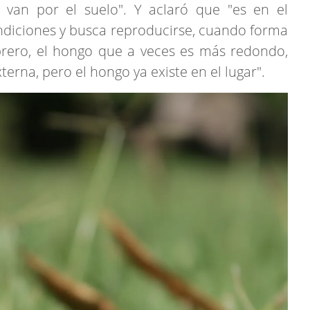
y van por el suelo". Y aclaró que "es en el
ndiciones y busca reproducirse, cuando forma
ero, el hongo que a veces es más redondo,
erna, pero el hongo ya existe en el lugar".