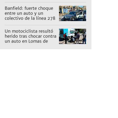
con Capital: cuáles son
los recorridos
Banfield: fuerte choque
entre un auto y un
colectivo de la línea 278
Un motociclista resultó
herido tras chocar contra
un auto en Lomas de
Zamora