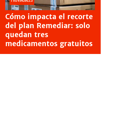
Cómo impacta el recorte
del plan Remediar: solo
quedan tres
medicamentos gratuitos