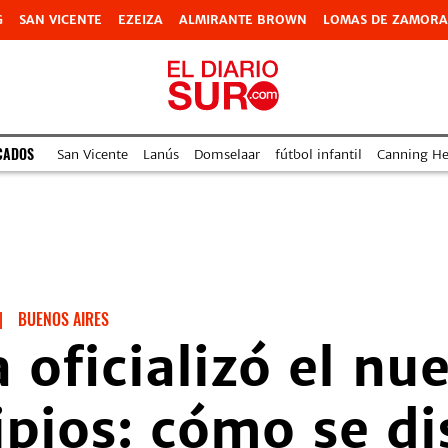
G
SAN VICENTE
EZEIZA
ALMIRANTE BROWN
LOMAS DE ZAMORA
CADOS
San Vicente
Lanús
Domselaar
fútbol infantil
Canning Hea
|
BUENOS AIRES
a oficializó el n
pios: cómo se di