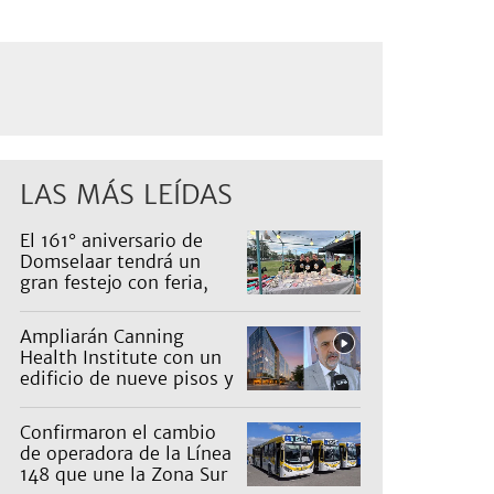
LAS MÁS LEÍDAS
El 161° aniversario de
Domselaar tendrá un
gran festejo con feria,
shows, recorridos y
propuestas para niños
Ampliarán Canning
Health Institute con un
edificio de nueve pisos y
una inversión de US$25
millones
Confirmaron el cambio
de operadora de la Línea
148 que une la Zona Sur