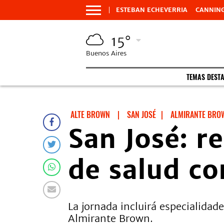
ESTEBAN ECHEVERRIA
CANNIN
15°
Buenos Aires
TEMAS DEST
ALTE BROWN
|
SAN JOSÉ
|
ALMIRANTE BRO
San José: r
de salud co
La jornada incluirá especialidad
Almirante Brown.