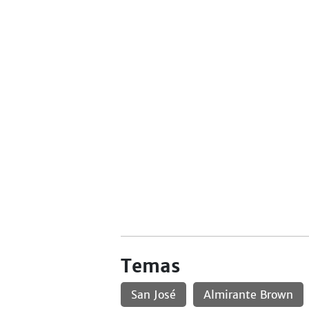
Temas
San José
Almirante Brown