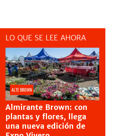
LO QUE SE LEE AHORA
ALTE BROWN
Almirante Brown: con
plantas y flores, llega
una nueva edición de
Expo Vivero