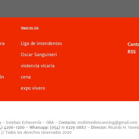
TEMAS DEL DÍA
ra
Liga de intendentes
Cont
RSS
Oscar Sanguineri
violencia vicaria
ón
cena
expo vivero
9 - Esteban Echeverría - GBA -
Contacto:
multimedioscanning@gmail.com
54) 4296-1200 -
Whatsapp: (054) 11 6229 0887
-
Director:
Ricardo H. Varel
 // Todos los derechos reservados 2020