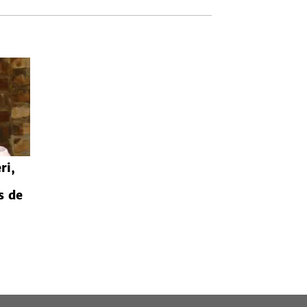
ri,
s de