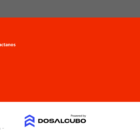
actanos
a -