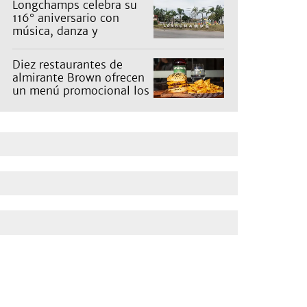
Longchamps celebra su
116° aniversario con
música, danza y
actividades para toda la
familia
Diez restaurantes de
almirante Brown ofrecen
un menú promocional los
miércoles: cuáles son y
qué precios tienen