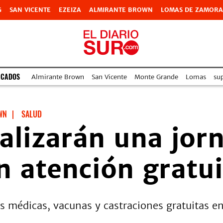
G
SAN VICENTE
EZEIZA
ALMIRANTE BROWN
LOMAS DE ZAMORA
ACADOS
Almirante Brown
San Vicente
Monte Grande
Lomas
su
WN
|
SALUD
ealizarán una jor
n atención gratui
es médicas, vacunas y castraciones gratuitas en