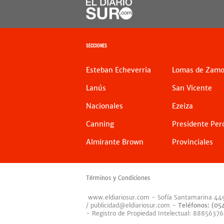
SECCIONES
Esteban Echeverria
Lomas de Zamo
Lanús
San Vicente
Nacionales
Ezeiza
Canning
Presidente Per
Almirante Brown
Provinciales
Términos y Condiciones
www.eldiariosur.com
- Sofía Santamarina 44
/
publicidad@eldiariosur.com
-
Teléfonos: (0
- Registro de Propiedad Intelectual: 88856376