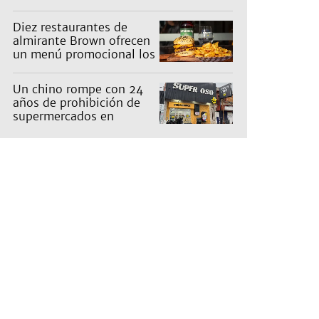
en un barrio
Diez restaurantes de
almirante Brown ofrecen
un menú promocional los
miércoles: cuáles son y
qué precios tienen
Un chino rompe con 24
años de prohibición de
supermercados en
Guernica