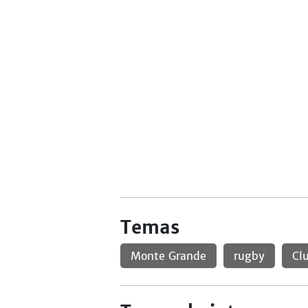
Temas
Monte Grande
rugby
Cl