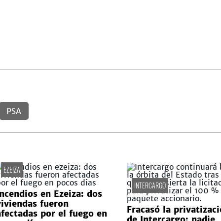
PSA
EZEIZA
INTERCARGO
Incendios en Ezeiza: dos
viviendas fueron
Fracasó la privatizac
afectadas por el fuego en
de Intercargo: nadie